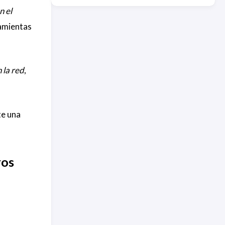
n el
ramientas
 la red
,
te una
ros