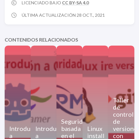
LICENCIADO BAJO
CC BY-SA 4.0
ÚLTIMA ACTUALIZACIÓN 28 OCT., 2021
CONTENIDOS RELACIONADOS
Taller
de
control
Seguridad
de
Introducción
Introducción
basada
Linux
versione
a
a
en el
install
con