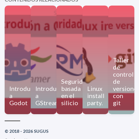
Taller
de
control
Seguridad
de
Introducción
Introducción
basada
Linux
versione
a
a
en el
install
con
Godot
GStreamer
silicio
party.
git
© 2018 - 2026 SUGUS